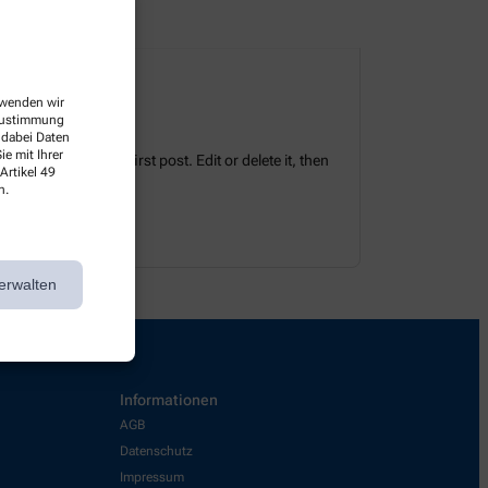
erwenden wir
 Zustimmung
 dabei Daten
e mit Ihrer
tes. This is your first post. Edit or delete it, then
Artikel 49
n.
erwalten
Informationen
AGB
Datenschutz
Impressum