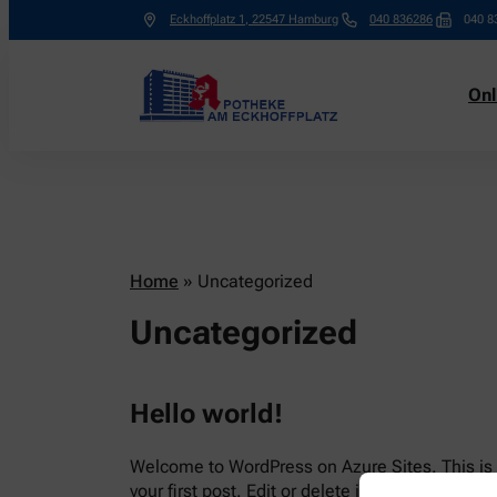
Eckhoffplatz 1
,
22547
Hamburg
040 836286
040 8
Onl
Home
»
Uncategorized
Uncategorized
Hello world!
Welcome to WordPress on Azure Sites. This is
your first post. Edit or delete it, then start writi