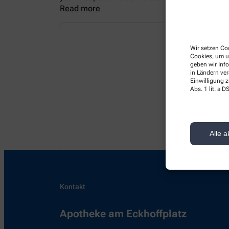
Read more
Wir setzen Coo
Cookies, um u
geben wir Inf
in Ländern ve
Einwilligung z
Abs. 1 lit. a
Alle a
Kontakt
Apotheke am Eckhoffplatz