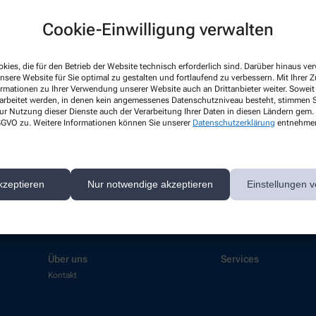
Cookie-Einwilligung verwalten
kies, die für den Betrieb der Website technisch erforderlich sind. Darüber hinaus v
Hello world!
nsere Website für Sie optimal zu gestalten und fortlaufend zu verbessern. Mit Ihrer
ormationen zu Ihrer Verwendung unserer Website auch an Drittanbieter weiter. Soweit
rarbeitet werden, in denen kein angemessenes Datenschutzniveau besteht, stimmen Si
Welcome to WordPress on Azure Si
ur Nutzung dieser Dienste auch der Verarbeitung Ihrer Daten in diesen Ländern gem. 
start writing!
 DSGVO zu. Weitere Informationen können Sie unserer
Datenschutzerklärung
entnehme
Mehr lesen
kzeptieren
Nur notwendige akzeptieren
Einstellungen v
Über uns
Services
Kontakt