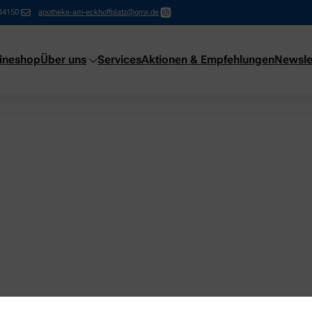
34150
apotheke-am-eckhoffplatz@gmx.de
ineshop
Über uns
Services
Aktionen & Empfehlungen
Newsle
ng!