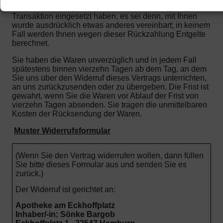
dasselbe Zahlungsmittel, das Sie bei der ursprünglichen
Transaktion eingesetzt haben, es sei denn, mit Ihnen
wurde ausdrücklich etwas anderes vereinbart; in keinem
Fall werden Ihnen wegen dieser Rückzahlung Entgelte
berechnet.
Sie haben die Waren unverzüglich und in jedem Fall
spätestens binnen vierzehn Tagen ab dem Tag, an dem
Sie uns über den Widerruf dieses Vertrags unterrichten,
an uns zurückzusenden oder zu übergeben. Die Frist ist
gewahrt, wenn Sie die Waren vor Ablauf der Frist von
vierzehn Tagen absenden.
Sie tragen die unmittelbaren
Kosten der Rücksendung der Waren.
Muster Widerrufsformular
(Wenn Sie den Vertrag widerrufen wollen, dann füllen
Sie bitte dieses Formular aus und senden Sie es
zurück.)
Der Widerruf ist gerichtet an:
Apotheke am Eckhoffplatz
Inhaber/-in: Sönke Bargob