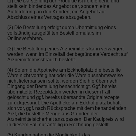
(1) Die Darstellung der Produkte ist freibleibend und
stellt kein bindendes Angebot dar, sondern eine
Aufforderung an den Kunden, ein Angebot auf
Abschluss eines Vertrages abzugeben.
(2) Die Bestellung erfolgt durch Übermittlung eines
vollständig ausgefüllten Bestellformulars im
Onlineverfahren.
(3) Die Bestellung eines Arzneimittels kann verweigert
werden, wenn im Einzelfall der begründete Verdacht auf
Arzneimittelmissbrauch besteht.
(4) Sofern die Apotheke am Eckhoffplatz die bestellte
Ware nicht vorrätig hat oder die Ware ausnahmsweise
nicht lieferbar sein sollte, werden Sie hierüber nach
Eingang der Bestellung benachrichtigt. Ggf. bereits
übermittelte Rezeptdaten werden in diesem Fall
gelöscht und ggf. bereits übersandte Originalrezepte
zurückgesandt. Die Apotheke am Eckhoffplatz behält
sich vor, ggf. nach Rücksprache mit dem behandelnden
Arzt, die bestellte Menge aus Gründen der
Arzneimittelsicherheit anzupassen. Der Kaufpreis wird
in diesem Fall nur anteilig in Rechnung gestellt.
(5) Kunden haben die Möglichkeit, das